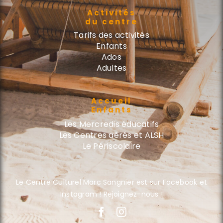
Activités
du centre
Tarifs des activités
Enfants
Ados
Adultes
Accueil
Enfants
Les Mercredis éducatifs
Les Centres aérés et ALSH
Le Périscolaire
Le Centre Culturel Marc Sangnier est sur Facebook et
Instagram ! Rejoignez-nous !