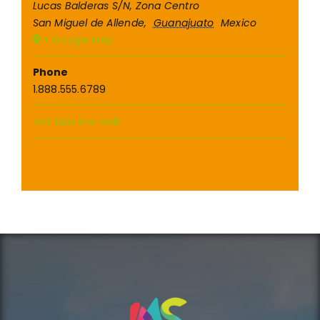
Lucas Balderas S/N, Zona Centro
San Miguel de Allende
,
Guanajuato
Mexico
+ Google Map
Phone
1.888.555.6789
Voir Lieu site web