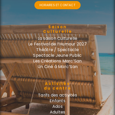
HORAIRES ET CONTACT
Saison
Culturelle
La saison Culturelle
Le Festival de l’Humour 2027
Théâtre / Spectacle
Spectacle Jeune Public
Les Créations Marc’San
Un Ciné à Marc’San
Activités
du centre
Tarifs des activités
Enfants
Ados
Adultes