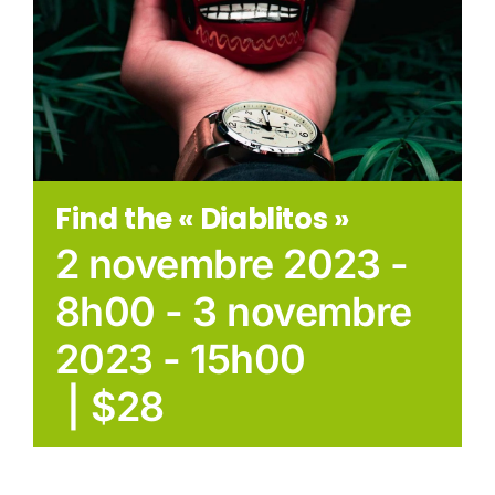
Find the « Diablitos »
2 novembre 2023 -
8h00
-
3 novembre
2023 - 15h00
|
$28