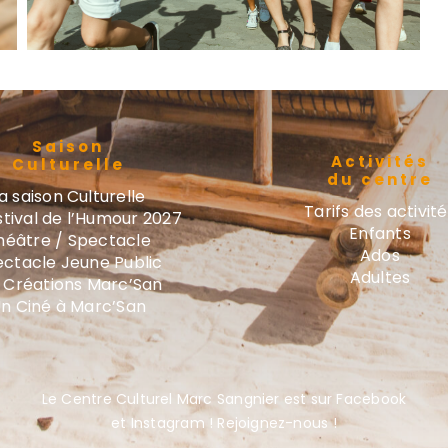
Saison
Activités
Culturelle
du centre
a saison Culturelle
Tarifs des activit
stival de l’Humour 2027
Enfants
héâtre / Spectacle
Ados
ctacle Jeune Public
Adultes
 Créations Marc’San
n Ciné à Marc’San
Le Centre Culturel Marc Sangnier est sur Facebook
et Instagram ! Rejoignez-nous !