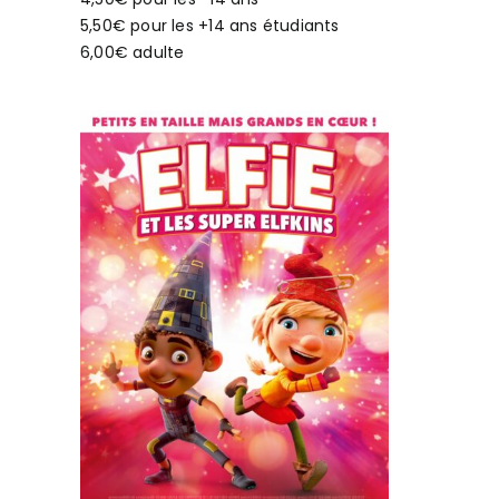
5,50€ pour les +14 ans étudiants
6,00€ adulte
per