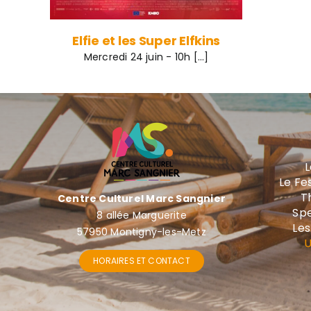
Elfie et les Super Elfkins
Mercredi 24 juin - 10h [...]
L
Le Fe
T
Centre Culturel Marc Sangnier
Spe
8 allée Marguerite
Les
57950 Montigny-les-Metz
U
HORAIRES ET CONTACT