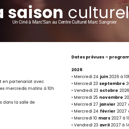
a saison
culturel
Un Ciné à Marc’San au Centre Culturel Marc Sangnier
Dates prévues – programm
2026
• Mercredi 24
juin
2026 à 10h
et en partenariat avec
• Mercredi 23
septembre
2
les mercredis matins à 10h
• Vendredi 23
octobre
2026
• Mercredi 25
novembre
20
s dans la salle de
• Mercredi 27
janvier
2027 
• Mercredi 24
février
2027 
• Mercredi 10
mars
2027 à 1
• Vendredi 23
avril
2027 à 1