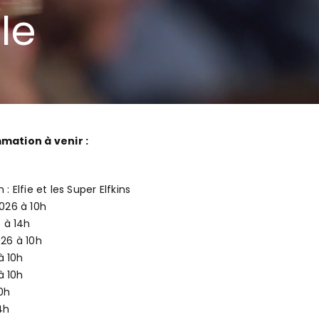
le
ation à venir :
 : Elfie et les Super Elfkins
026 à 10h
 à 14h
26 à 10h
à 10h
à 10h
0h
4h