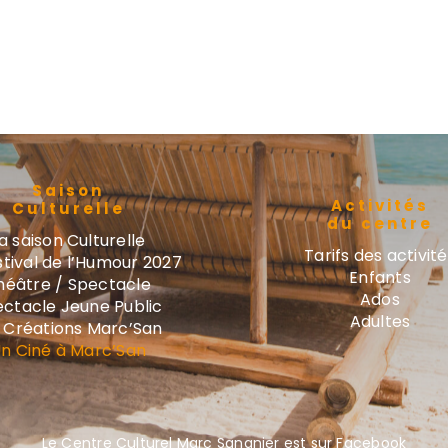
Saison
Activités
Culturelle
du centre
a saison Culturelle
Tarifs des activit
stival de l’Humour 2027
Enfants
héâtre / Spectacle
Ados
ctacle Jeune Public
Adultes
 Créations Marc’San
n Ciné à Marc’San
Le Centre Culturel Marc Sangnier est sur Facebook