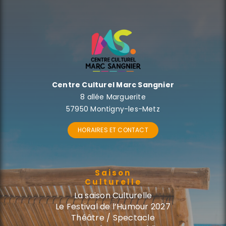
Centre Culturel Marc Sangnier
8 allée Marguerite
57950 Montigny-les-Metz
HORAIRES ET CONTACT
Saison
Culturelle
La saison Culturelle
Le Festival de l’Humour 2027
Théâtre / Spectacle