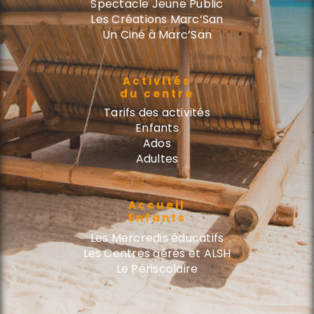
Spectacle Jeune Public
Les Créations Marc’San
Un Ciné à Marc’San
Activités
du centre
Tarifs des activités
Enfants
Ados
Adultes
Accueil
Enfants
Les Mercredis éducatifs
Les Centres aérés et ALSH
Le Périscolaire