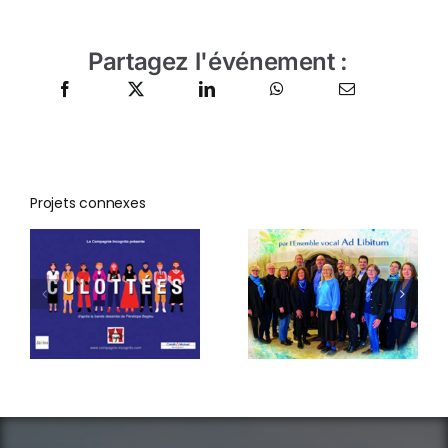
Partagez l'événement :
Projets connexes
Concert de
Printemps
La
par
propriété
l’ensemble
c’est le vol
vocal Ad
Libitum