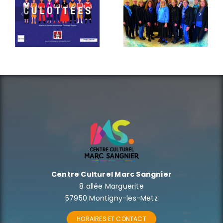
Printemps
La
par
propriété
l’ensemble
c’est le vol
vocal Ad
Libitum
Centre Culturel Marc Sangnier
8 allée Marguerite
57950 Montigny-les-Metz
HORAIRES ET CONTACT