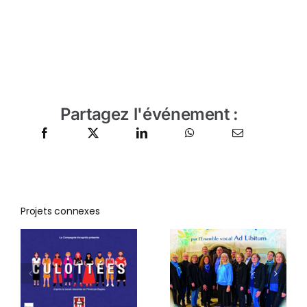
Partagez l'événement :
Projets connexes
Concert de
Printemps
La
par
propriété
l’ensemble