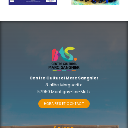
c’est le vol
vocal Ad
Libitum
Centre Culturel Marc Sangnier
8 allée Marguerite
57950 Montigny-les-Metz
HORAIRES ET CONTACT
Saison