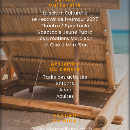
Culturelle
La saison Culturelle
Le Festival de l’Humour 2027
Théâtre / Spectacle
Spectacle Jeune Public
Les Créations Marc’San
Un Ciné à Marc’San
Activités
du centre
Tarifs des activités
Enfants
Ados
Adultes
Accueil
Enfants
Les Mercredis éducatifs