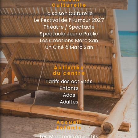
Culturelle
La saison Culturelle
Le Festival de l’Humour 2027
Théâtre / Spectacle
Spectacle Jeune Public
Les Créations Marc’San
Un Ciné à Marc’San
Activités
du centre
Tarifs des activités
Enfants
Ados
Adultes
Accueil
Enfants
Les Mercredis éducatifs