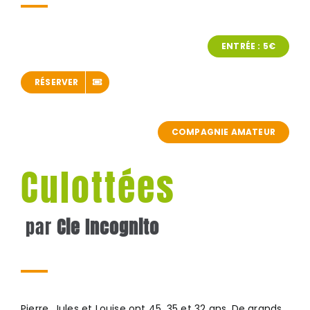
ENTRÉE : 5€
RÉSERVER
COMPAGNIE AMATEUR
Culottées
par
Cie Incognito
Pierre, Jules et Louise ont 45, 35 et 32 ans. De grands