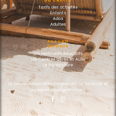
du centre
Tarifs des activités
Enfants
Ados
Adultes
Accueil
Enfants
Les Mercredis éducatifs
Les Centres aérés et ALSH
Le Périscolaire
Le Centre Culturel Marc Sangnier est sur Facebook et
Instagram ! Rejoignez-nous !
© 2019 • Centre Culturel Marc Sangnier • Tous droits