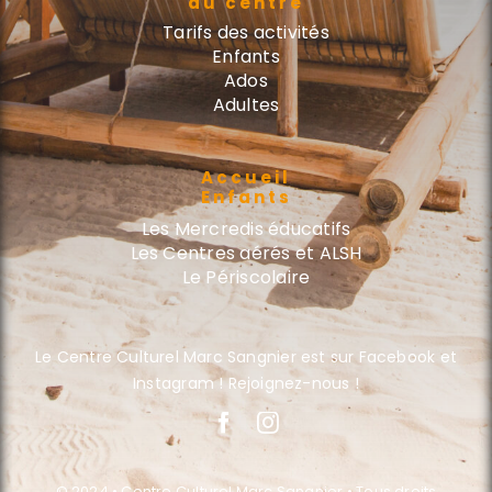
du centre
Tarifs des activités
Enfants
Ados
Adultes
Accueil
Enfants
Les Mercredis éducatifs
Les Centres aérés et ALSH
Le Périscolaire
Le Centre Culturel Marc Sangnier est sur Facebook et
Instagram ! Rejoignez-nous !
© 2024 • Centre Culturel Marc Sangnier • Tous droits