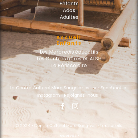
Enfants
Ados
Adultes
Accueil
Enfants
Les Mercredis éducatifs
Les Centres aérés et ALSH
Le Périscolaire
Le Centre Culturel Marc Sangnier est sur Facebook et
Instagram ! Rejoignez-nous !
© 2024 • Centre Culturel Marc Sangnier • Tous droits
réservés •